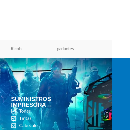
S/
385.00
AÑADIR AL CARRITO
Ricoh
parlantes
Micronics
SUMINISTROS
IMPRESORA
Toner
Tintas
Cabezales