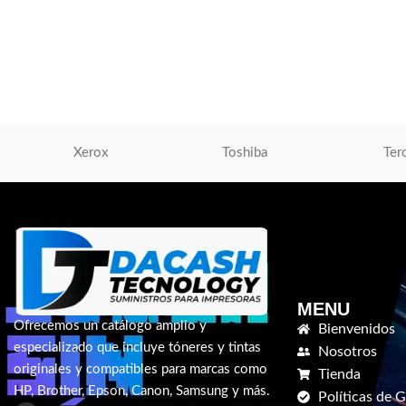
CB435A)
MFP M880
Toner Hp
,
Impresoras Laser | Inyección de
Toner Hp
,
Tóner Para
Tinta
,
Tóner Para Impresoras
S/
513.00
S/
587.00
AÑADIR AL CARRIT
AÑADIR AL CARRITO
Xerox
Toshiba
Ter
MENU
Ofrecemos un catálogo amplio y
Bienvenidos
especializado que incluye tóneres y tintas
Nosotros
originales y compatibles para marcas como
Tienda
HP, Brother, Epson, Canon, Samsung y más.
Políticas de G