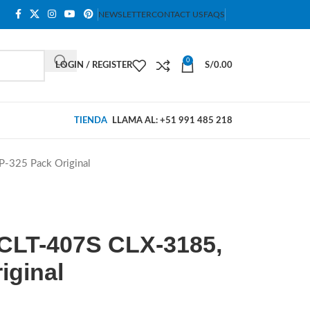
NEWSLETTER
CONTACT US
FAQS
0
LOGIN / REGISTER
S/
0.00
TIENDA
LLAMA AL: +51 991 485 218
-325 Pack Original
CLT-407S CLX-3185,
iginal