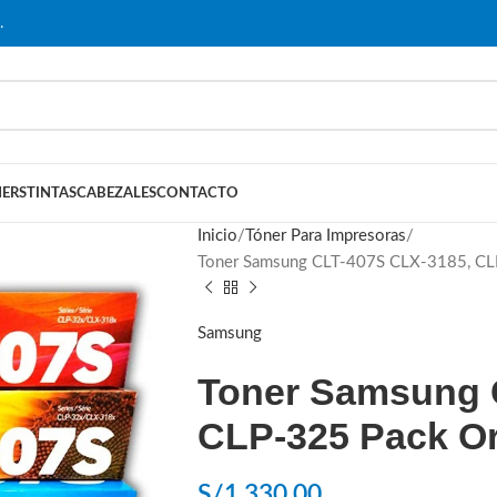
…
ERS
TINTAS
CABEZALES
CONTACTO
Inicio
Tóner Para Impresoras
Toner Samsung CLT-407S CLX-3185, CLP
Samsung
Toner Samsung 
CLP-325 Pack Or
S/
1,330.00