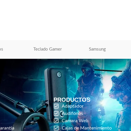
 Impresoras
O
os
Teclado Gamer
Samsung
PRODUCTOS
Adaptador
Audifonos
Camara Web
arantia
Cajas de Mantenimiento