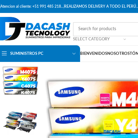
Atencion al cliente: +51 991 485 218…
REALIZAMOS DELIVERY A TODO EL PERÚ
SELECT CATEGORY
SUMINISTROS PC
BIENVENIDOS
NOSOTROS
TÓN