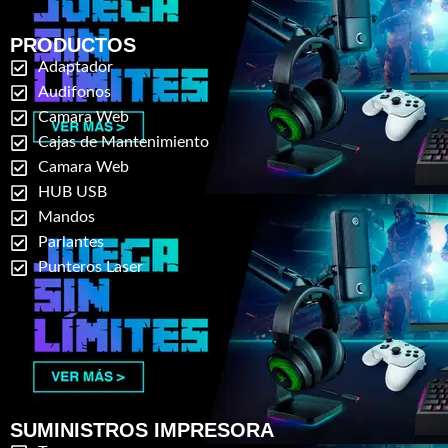
PRODUCTOS
Adaptador
Audifonos
Camara Web
Cajas de Mantenimiento
Camara Web
HUB USB
Mandos
Parlantes
Punteros Laser
SUMINISTROS IMPRESORA