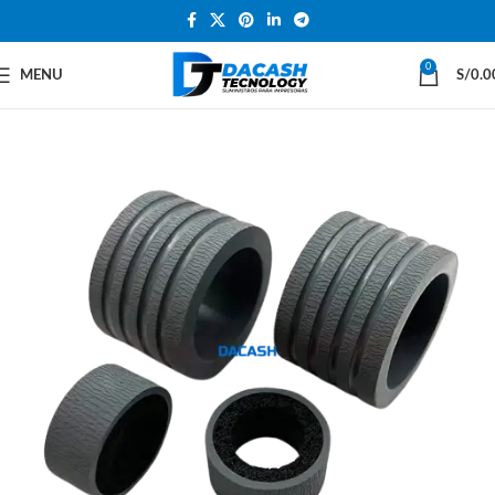
0
MENU
S/
0.0