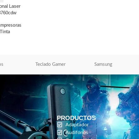
onal Laser
L3760cdw
Impresoras
Tinta
O
os
Teclado Gamer
Samsung
PRODUCTOS
Adaptador
Audifonos