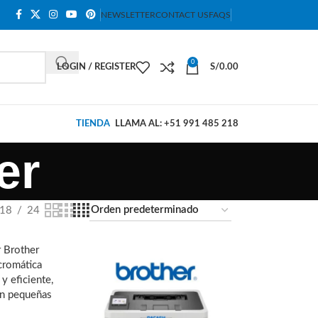
NEWSLETTER
CONTACT US
FAQS
0
LOGIN / REGISTER
S/
0.00
TIENDA
LLAMA AL: +51 991 485 218
er
18
24