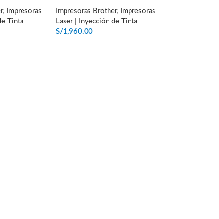
r
,
Impresoras
Impresoras Brother
,
Impresoras
de Tinta
Laser | Inyección de Tinta
S/
1,960.00
ITO
AÑADIR AL CARRITO