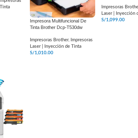
Impresoras
Tinta
Impresoras Brothe
Laser | Inyección 
S/
1,099.00
Impresora Multifuncional De
O
Tinta Brother Dcp-T530dw
AÑADIR AL CARR
Impresoras Brother
,
Impresoras
Laser | Inyección de Tinta
S/
1,010.00
AÑADIR AL CARRITO