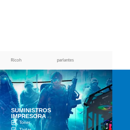
Ricoh
parlantes
Micronics
SUMINISTROS
IMPRESORA
Toner
Tintas