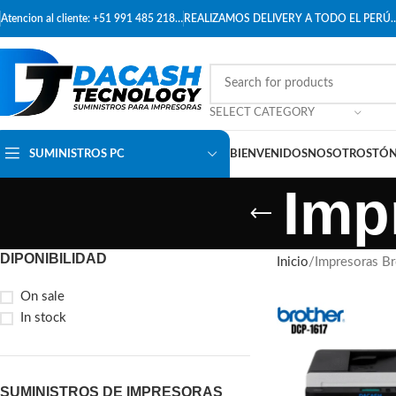
Atencion al cliente: +51 991 485 218…
REALIZAMOS DELIVERY A TODO EL PERÚ
SELECT CATEGORY
SUMINISTROS PC
BIENVENIDOS
NOSOTROS
TÓN
Imp
DIPONIBILIDAD
Inicio
Impresoras Br
On sale
In stock
SUMINISTROS DE IMPRESORAS