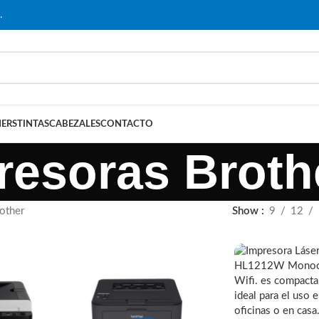
…
ERS
TINTAS
CABEZALES
CONTACTO
resoras Broth
other
Show
9
12