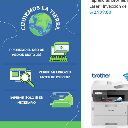
Impresoras Brother
,
Laser | Inyección de 
S/
2,999.00
AÑADIR AL CARRIT