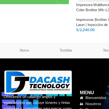
Impresora Multifunci
Color Brother Mfc-
Impresoras Brother
,
Laser | Inyección de 
S/
2,240.00
AÑADIR AL CARRIT
Xerox
Toshiba
Ter
MENU
Ofrecemos un catálogo amplio y
Bienvenidos
especializado que incluye tóneres y tintas
Nosotros
originales y compatibles para marcas como