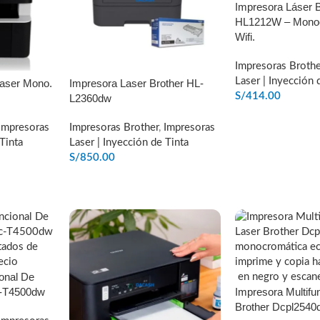
Impresora Láser B
HL1212W – Monoc
Wifi.
Impresoras Brothe
Laser | Inyección 
Laser Mono.
Impresora Laser Brother HL-
S/
414.00
L2360dw
AÑADIR AL CARR
Impresoras
Impresoras Brother
,
Impresoras
Tinta
Laser | Inyección de Tinta
S/
850.00
O
AÑADIR AL CARRITO
ional De
c-T4500dw
Impresora Multifu
Brother Dcpl2540