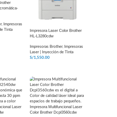
rother
romática-
r
,
Impresoras
de Tinta
Impresora Laser Color Brother
HL-L3280cdw
ITO
Impresoras Brother
,
Impresoras
Laser | Inyección de Tinta
S/
1,550.00
AÑADIR AL CARRITO
ncional Laser
Impresora Multifuncional Laser
dw
Color Brother Dcpl3560cdw