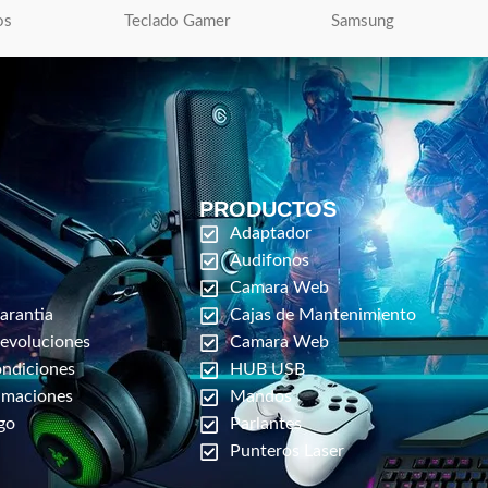
os
Teclado Gamer
Samsung
PRODUCTOS
Adaptador
Audifonos
Camara Web
arantia
Cajas de Mantenimiento
Devoluciones
Camara Web
ondiciones
HUB USB
amaciones
Mandos
go
Parlantes
Punteros Laser