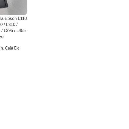
lla Epson L110
0 / L310 /
 / L395 / L455
vo
on
,
Caja De
ITO