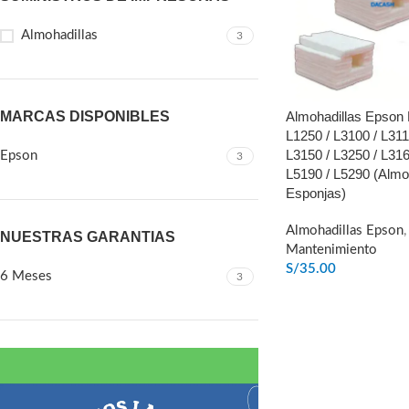
Almohadillas
3
MARCAS DISPONIBLES
Almohadillas Epson 
L1250 / L3100 / L311
L3150 / L3250 / L316
Epson
3
L5190 / L5290 (Almo
Esponjas)
Almohadillas Epson
NUESTRAS GARANTIAS
Mantenimiento
S/
35.00
6 Meses
3
AÑADIR AL CARRIT