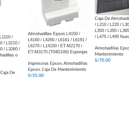
Caja De Almohadi
/ L210 / L220 / L30
L350 / L355 / L365
Almohadillas Epson L4150 /
/ L475 / L495 Nue
L1110 /
L4160 / L4260 / L6161 / L6191 /
0 / L3210 /
L6270 / L14150 / ET-M2170 /
Almohadillas Eps
0 / L3260 /
ET-M3170 (T04D100) Esponjas
Mantenimiento
hadillas o
S/
70.00
Impresoras Epson
,
Almohadillas
AÑADIR AL CARR
Epson
,
Caja De Mantenimiento
,
Caja De
S/
35.00
AÑADIR AL CARRITO
O