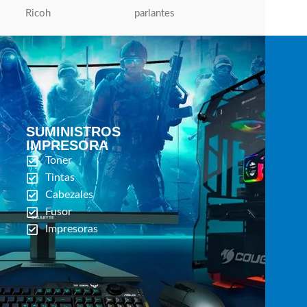
Ricoh
parlantes
Micronics
SUMINISTROS
IMPRESORA
Toner
Tintas
Cabezales
Fusor
Impresoras