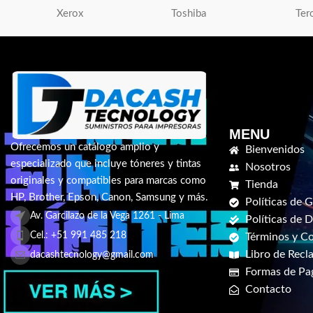
Xerox
Toshiba
Ter
MENU
Ofrecemos un catálogo amplio y
Bienvenidos
especializado que incluye tóneres y tintas
Nosotros
originales y compatibles para marcas como
Tienda
HP, Brother, Epson, Canon, Samsung y más.
Políticas de G
Av. Garcilazo de la Vega 1261 - Lima
Políticas de 
Cel.: +51 991 485 218
Términos y C
Libro de Recl
dacashtecnology@gmail.com
Formas de Pa
Contacto