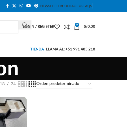
NEWSLETTER
CONTACT US
FAQS
0
LOGIN / REGISTER
S/
0.00
TIENDA
LLAMA AL: +51 991 485 218
on
18
24