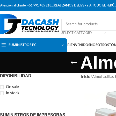
Atencion al cliente: +51 991 485 218…
REALIZAMOS DELIVERY A TODO EL PERÚ
SELECT CATEGORY
SUMINISTROS PC
BIENVENIDOS
NOSOTROS
TÓN
Alm
DIPONIBILIDAD
Inicio
Almohadillas
On sale
In stock
SUMINISTROS DE IMPRESORAS