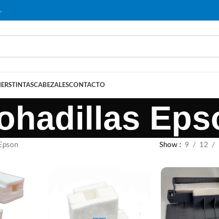
…
ERS
TINTAS
CABEZALES
CONTACTO
ohadillas Eps
 Epson
Show
9
12