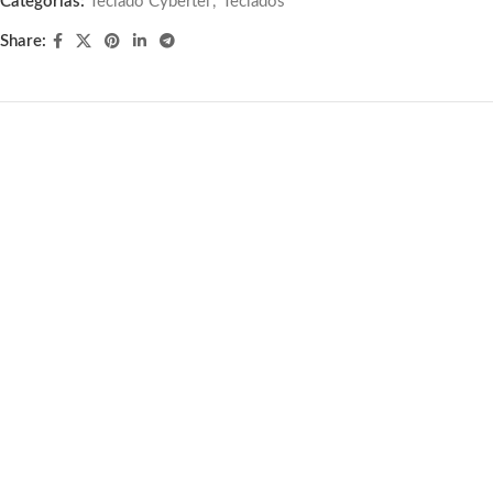
Categorías:
Teclado Cybertel
,
Teclados
Share:
-8%
Kit Teclado y Mouse Logitech
MK120, USB, black