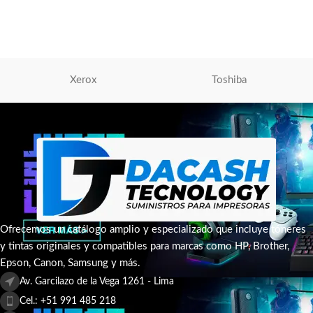
Teclados
S/
55.00
S/
60.00
AÑADIR AL CARRITO
Xerox
Toshiba
Ofrecemos un catálogo amplio y especializado que incluye tóneres
y tintas originales y compatibles para marcas como HP, Brother,
Epson, Canon, Samsung y más.
Av. Garcilazo de la Vega 1261 - Lima
Cel.: +51 991 485 218