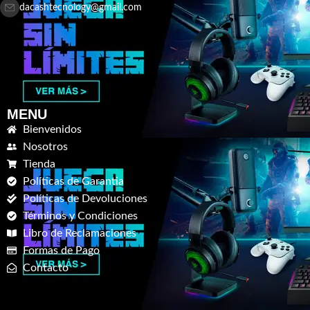
dacashtecnology@gmail.com
MENU
Bienvenidos
Nosotros
Tienda
Políticas de Garantia
Políticas de Devoluciones
Términos y Condiciones
Libro de Reclamaciones
Formas de Pago
Contacto