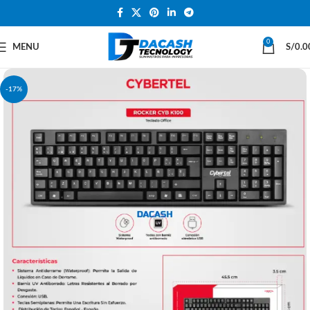
0
MENU
S/
0.0
-17%