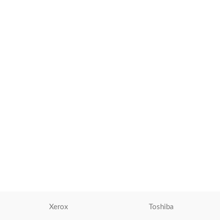
Kit Teclado y Mouse Logitech
MK120, USB, black
Teclados
S/
55.00
S/
60.00
AÑADIR AL CARRITO
Xerox
Toshiba