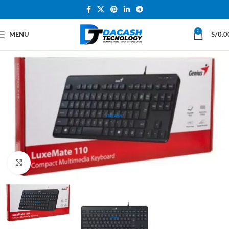
0
MENU
S/
0.0
Click to enlarge