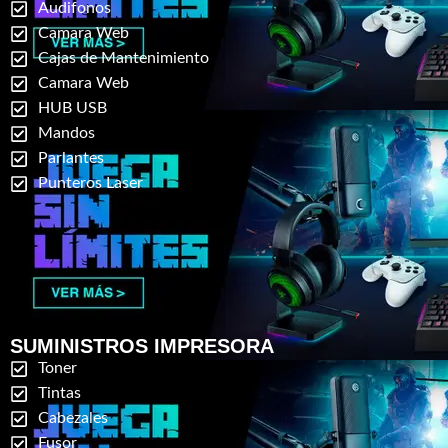
Audifonos
Camara Web
Cajas de Mantenimiento
Camara Web
HUB USB
Mandos
Parlantes
Punteros Laser
SUMINISTROS IMPRESORA
Toner
Tintas
Cabezales
Fusor