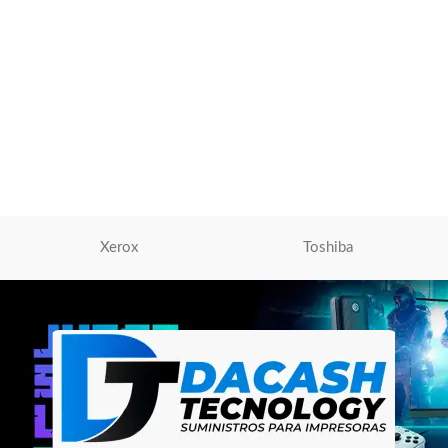
Z Adaptador Genius Acc-C100
Usb-C A 3.5mm Black
(32590012400)
Adaptador Genius
,
Adaptador
S/
20.00
AÑADIR AL CARRITO
Xerox
Toshiba