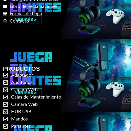
Libro de Reclamaciones
Formas de Pago
Contacto
PRODUCTOS
Adaptador
Audifonos
Camara Web
Cajas de Mantenimiento
Camara Web
HUB USB
Mandos
Parlantes