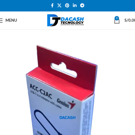
0
MENU
S/
0.0