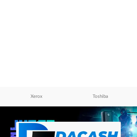
Fotoconductor Lexmark 56F0Z00
Para MS321, MS421, MS521,
Fotoconductor Lexmark
,
Impresoras Laser | Inyección de
Tinta
,
Tóner Para Impresoras
S/
266.00
AÑADIR AL CARRITO
Xerox
Toshiba