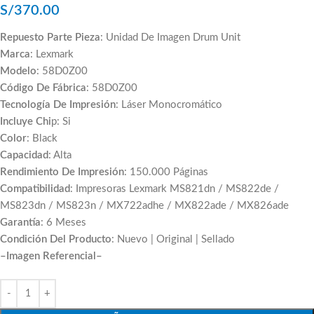
S/
370.00
Repuesto Parte Pieza
: Unidad De Imagen Drum Unit
Marca
: Lexmark
Modelo
: 58D0Z00
Código De Fábrica
: 58D0Z00
Tecnología De Impresión
: Láser Monocromático
Incluye Chi
p: Si
Color
: Black
Capacidad
: Alta
Rendimiento De Impresión
: 150.000 Páginas
Compatibilidad
: Impresoras Lexmark MS821dn / MS822de /
MS823dn / MS823n / MX722adhe / MX822ade / MX826ade
Garantía
: 6 Meses
Condición Del Producto
: Nuevo | Original | Sellado
–Imagen Referencial–