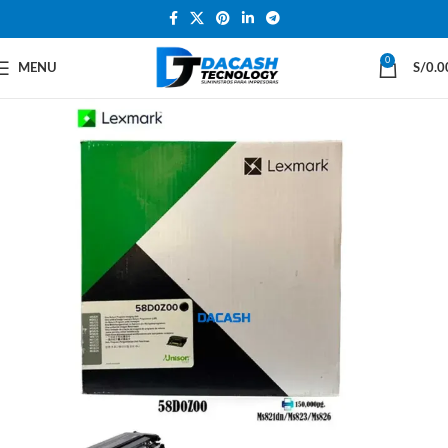
0
MENU
S/
0.0