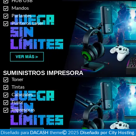
HUB USB
Mandos
Parlantes
Punteros Laser
SUMINISTROS IMPRESORA
Toner
Tintas
Cabezales
Fusor
Impresoras
Diseñado para
DACASH
theme
2025
Diseñado por City Hosting
.