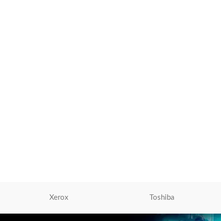
Toner Xerox 006R01646 Negro
Cartucho Original
Toner Canon
,
Tóner Para
Impresoras
S/
950.00
AÑADIR AL CARRITO
Xerox
Toshiba