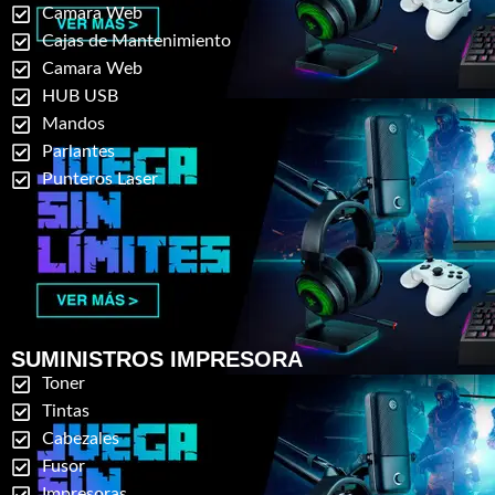
Camara Web
Cajas de Mantenimiento
Camara Web
HUB USB
Mandos
Parlantes
Punteros Laser
SUMINISTROS IMPRESORA
Toner
Tintas
Cabezales
Fusor
Impresoras