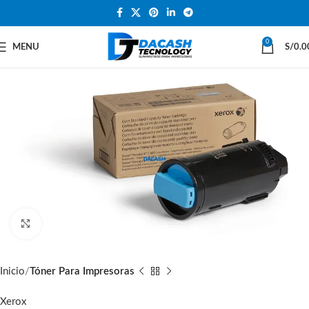
0
MENU
S/
0.0
Click to enlarge
Inicio
Tóner Para Impresoras
Xerox