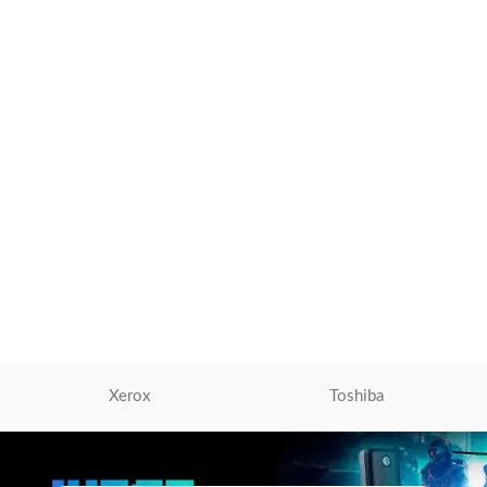
Toner Xerox 006R01646 Negro
Cartucho Original
Toner Canon
,
Tóner Para
Impresoras
S/
950.00
AÑADIR AL CARRITO
Xerox
Toshiba