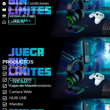
Términos y Condiciones
Libro de Reclamaciones
Formas de Pago
Contacto
PRODUCTOS
Adaptador
Audifonos
Camara Web
Cajas de Mantenimiento
Camara Web
HUB USB
Mandos