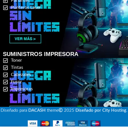
Parlantes
Punteros Laser
SUMINISTROS IMPRESORA
Toner
Tintas
Cabezales
Fusor
Impresoras
Diseñado para
DACASH
theme
2025
Diseñado por City Hosting
.