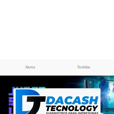
Tóner Kyocera TK-6357
TASKalfa MZ4001i / MZ5001i /
MZ6001i / MZ7001i Black 40,000
Paginas
Tóner Para Impresoras
,
Tóner
Kyocera
S/
710.00
AÑADIR AL CARRITO
Xerox
Toshiba