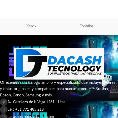
S/
370.00
AÑADIR AL CARRITO
Xerox
Toshiba
Ofrecemos un catálogo amplio y especializado que incluye tóneres
y tintas originales y compatibles para marcas como HP, Brother,
Epson, Canon, Samsung y más.
Av. Garcilazo de la Vega 1261 - Lima
Cel.: +51 991 485 218
dacashtecnology@gmail.com