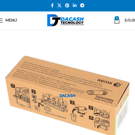
0
MENU
S/
0.0