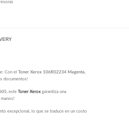
resoras
IVERY
le: Con el
Toner Xerox 106R02234 Magenta
,
tus documentos!
6605
, este
Toner Xerox
garantiza una
s manos!
to excepcional, lo que se traduce en un costo