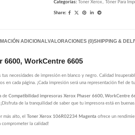
Categorías:
Toner Xerox
,
Tóner Para Imp
Share:
MACIÓN ADICIONAL
VALORACIONES (0)
SHIPPING & DEL
r 6600, WorkCentre 6605
das tus necesidades de impresión en blanco y negro. Calidad Insuperab
aros en cada página. ¡Cada impresión será una representación fiel de 
a de
Compatibilidad impresoras Xerox Phaser 6600, WorkCentre 
¡Disfruta de la tranquilidad de saber que tu impresora está en buena
r más alto, el
Toner Xerox 106R02234 Magenta
ofrece un rendimien
n comprometer la calidad!