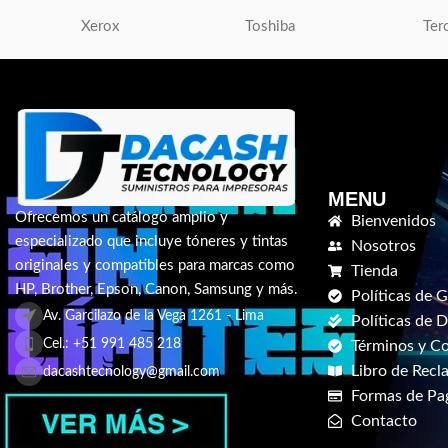
Xerox
Toshiba
Ter
MENU
Ofrecemos un catálogo amplio y
Bienvenidos
especializado que incluye tóneres y tintas
Nosotros
originales y compatibles para marcas como
Tienda
HP, Brother, Epson, Canon, Samsung y más.
Políticas de G
Av. Garcilazo de la Vega 1261 - Lima
Políticas de 
Cel.: +51 991 485 218
Términos y C
Libro de Recl
dacashtecnology@gmail.com
Formas de Pa
Contacto