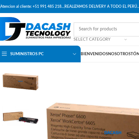
Atencion al cliente: +51 991 485 218…
REALIZAMOS DELIVERY A TODO EL PERÚ
SELECT CATEGORY
SUMINISTROS PC
BIENVENIDOS
NOSOTROS
TÓN