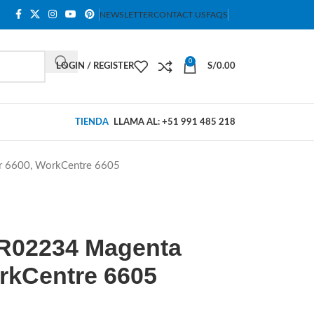
NEWSLETTER
CONTACT US
FAQS
0
LOGIN / REGISTER
S/
0.00
TIENDA
LLAMA AL: +51 991 485 218
r 6600, WorkCentre 6605
6R02234 Magenta
rkCentre 6605