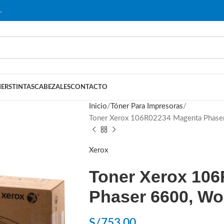
…
ERS
TINTAS
CABEZALES
CONTACTO
Inicio
Tóner Para Impresoras
Toner Xerox 106R02234 Magenta Phase
Xerox
Toner Xerox 10
Phaser 6600, Wo
S/
753.00