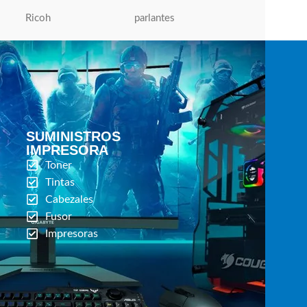
Ricoh
parlantes
Micronics
SUMINISTROS
IMPRESORA
Toner
Tintas
Cabezales
Fusor
Impresoras