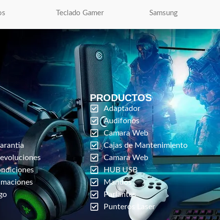
os
Teclado Gamer
Samsung
PRODUCTOS
Adaptador
Audifonos
Camara Web
arantia
Cajas de Mantenimiento
Devoluciones
Camara Web
ondiciones
HUB USB
amaciones
Mandos
go
Parlantes
Punteros Laser