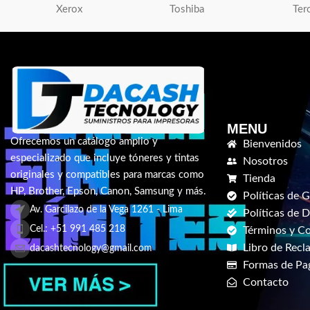
Xerox
Toshiba
Ter
MENU
Ofrecemos un catálogo amplio y
Bienvenidos
especializado que incluye tóneres y tintas
Nosotros
originales y compatibles para marcas como
Tienda
HP, Brother, Epson, Canon, Samsung y más.
Políticas de G
Av. Garcilazo de la Vega 1261 - Lima
Políticas de 
Cel.: +51 991 485 218
Términos y C
Libro de Recl
dacashtecnology@gmail.com
Formas de Pa
Contacto