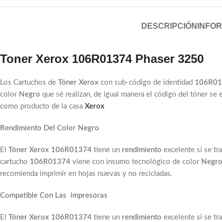
DESCRIPCIÓN
INFOR
Toner Xerox 106R01374 Phaser 3250
Los Cartuchos de
Tóner Xerox
con sub-código de identidad
106R0
color
Negro
que sé realizan, de igual manera el código del tóner se
como producto de la casa
Xerox
Rendimiento Del Color Negro
El
Tóner Xerox 106R01374
tiene un
rendimiento
excelente si se tr
cartucho
106R01374
viene con insumo
tecnológico de color
Negr
recomienda imprimir en hojas nuevas y no recicladas.
Compatible Con Las impresoras
El
Tóner Xerox 106R01374
tiene un
rendimiento
excelente si se tr