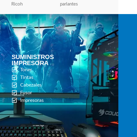
Ricoh
parlantes
Micronics
SUMINISTROS
IMPRESORA
Toner
Tintas
Cabezales
Fusor
Impresoras