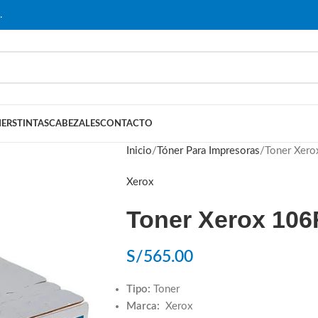
…
ERS
TINTAS
CABEZALES
CONTACTO
Inicio
Tóner Para Impresoras
Toner Xer
Xerox
Toner Xerox 106
S/
565.00
Tipo:
Toner
Marca:
Xerox