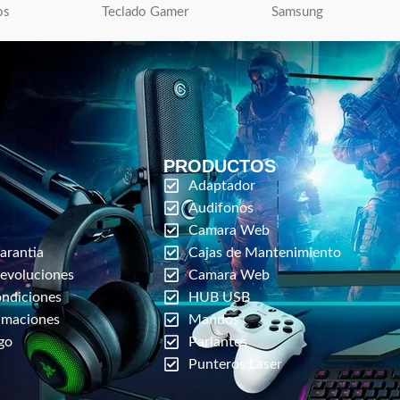
os
Teclado Gamer
Samsung
PRODUCTOS
Adaptador
Audifonos
Camara Web
arantia
Cajas de Mantenimiento
Devoluciones
Camara Web
ondiciones
HUB USB
amaciones
Mandos
go
Parlantes
Punteros Laser