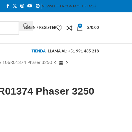
NEWSLETTER
CONTACT US
FAQS
0
LOGIN / REGISTER
S/
0.00
TIENDA
LLAMA AL: +51 991 485 218
ox 106R01374 Phaser 3250
R01374 Phaser 3250