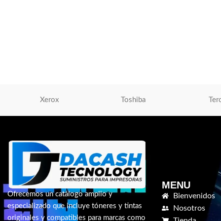
Toner Xerox 106R01526 Black Phaser 6700
Toner Xerox 106R01
Toner Xerox
,
Tóner Para Impresoras
Toner Xerox
,
Tóner P
S/
1,063.00
S/
1,876.00
AÑADIR AL CARRITO
AÑADIR AL CARRIT
Xerox
Toshiba
Ter
MENU
Ofrecemos un catálogo amplio y
Bienvenidos
especializado que incluye tóneres y tintas
Nosotros
originales y compatibles para marcas como
Tienda