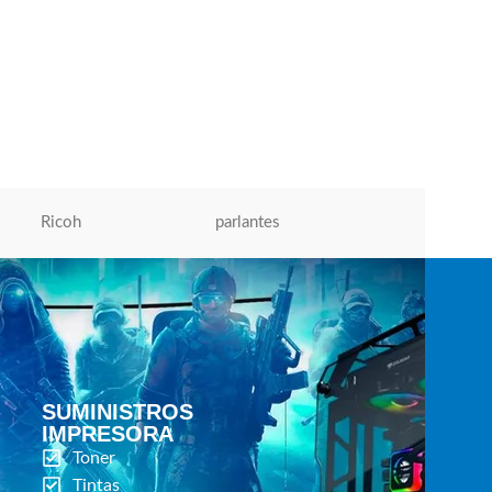
toner xerox 006R01573 Workcentre 5019V,
5021V
Toner Xerox
,
Impresoras Laser | Inyección
de Tinta
,
Tóner Para Impresoras
S/
270.00
AÑADIR AL CARRITO
Ricoh
parlantes
Micronics
SUMINISTROS
IMPRESORA
Toner
Tintas