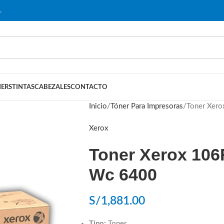
…
ERS
TINTAS
CABEZALES
CONTACTO
Inicio
Tóner Para Impresoras
Toner Xer
Xerox
Toner Xerox 106
Wc 6400
S/
1,881.00
Tipo:
Toner