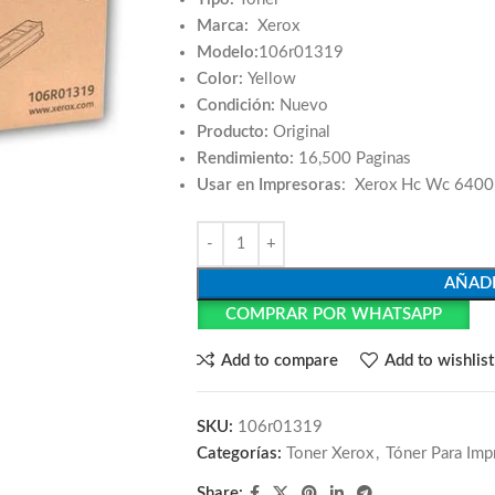
Marca:
Xerox
Modelo:
106r01319
Color:
Yellow
Condición:
Nuevo
Producto:
Original
Rendimiento:
16,500 Paginas
Usar en Impresoras
: Xerox Hc Wc 6400
AÑADI
COMPRAR POR WHATSAPP
Add to compare
Add to wishlist
SKU:
106r01319
Categorías:
Toner Xerox
,
Tóner Para Imp
Share: