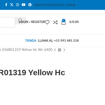
NEWSLETTER
CONTACT US
FAQS
0
LOGIN / REGISTER
S/
0.00
TIENDA
LLAMA AL: +51 991 485 218
ox 106R01319 Yellow Hc Wc 6400
R01319 Yellow Hc