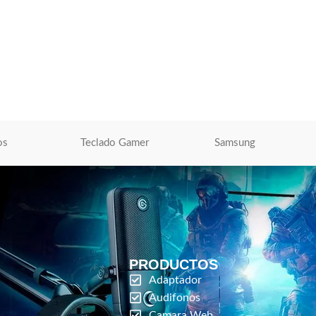
443 Cyan Phaser 7500
Toner Xerox 006R01828 Negro Versalink
C7120 22,200 Paginas
ara Impresoras
Toner Xerox
,
Impresoras Laser | Inyección
de Tinta
,
Tóner Para Impresoras
O
S/
517.00
AÑADIR AL CARRITO
os
Teclado Gamer
Samsung
PRODUCTOS
Adaptador
Audifonos
Camara Web