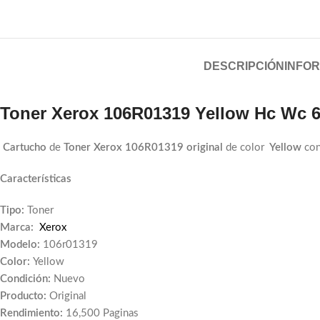
DESCRIPCIÓN
INFOR
Toner Xerox 106R01319 Yellow Hc Wc 
Cartucho
de
Toner Xerox 106R01319 original
de color
Yellow
con
Características
Tipo:
Toner
Marca:
Xerox
Modelo:
106r01319
Color:
Yellow
Condición:
Nuevo
Producto:
Original
Rendimiento:
16,500 Paginas