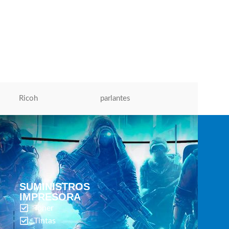
Toner Xerox 006R01701 Black AltaLink
C8030
Toner Xerox
,
Tóner Para Impresoras
S/
660.00
AÑADIR AL CARRITO
Ricoh
parlantes
Micronics
SUMINISTROS
IMPRESORA
Toner
Tintas