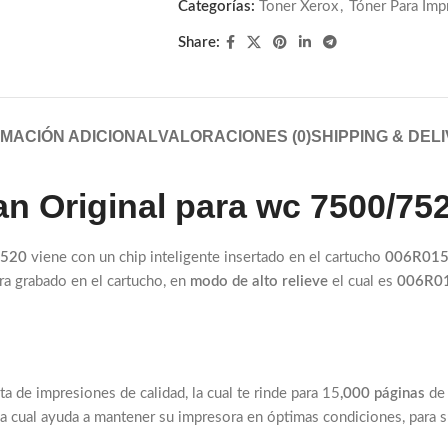
Categorías:
Toner Xerox
,
Tóner Para Imp
Share:
MACIÓN ADICIONAL
VALORACIONES (0)
SHIPPING & DEL
n Original para wc 7500/75
1520
viene con un chip inteligente insertado en el cartucho
006R01
tra grabado en el cartucho, en
modo de alto relieve
el cual es
006R0
ata de impresiones de calidad, la cual te rinde para 15
,000 páginas
de 
la cual ayuda a mantener su impresora en óptimas condiciones, para 