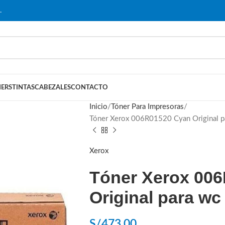
…
ERS
TINTAS
CABEZALES
CONTACTO
Inicio
Tóner Para Impresoras
Tóner Xerox 006R01520 Cyan Original
Xerox
Tóner Xerox 00
Original para wc
S/
473.00