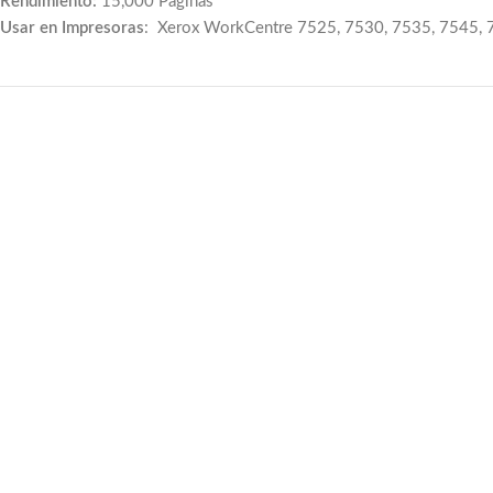
Rendimiento:
15,000 Paginas
Usar en Impresoras
: Xerox WorkCentre 7525, 7530, 7535, 7545,