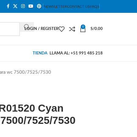
NEWSLETTER
CONTACT US
FAQS
0
LOGIN / REGISTER
S/
0.00
TIENDA
LLAMA AL: +51 991 485 218
 para wc 7500/7525/7530
6R01520 Cyan
 7500/7525/7530