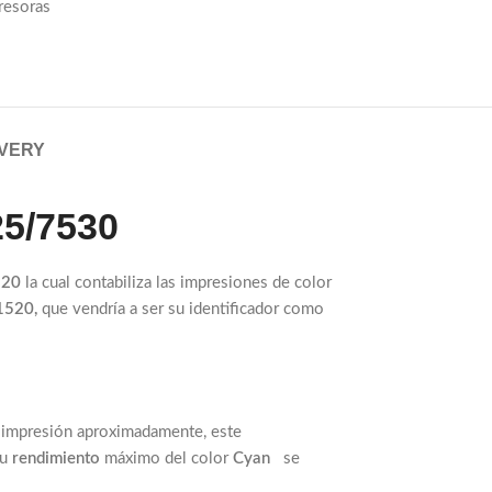
resoras
IVERY
25/7530
520
la cual contabiliza las impresiones de color
1520,
que vendría a ser su identificador como
impresión aproximadamente, este
su
rendimiento
máximo del color
Cyan
se