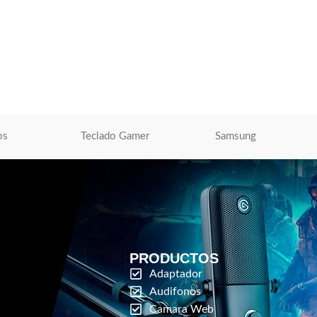
03 Magenta AltaLink
Toner Xerox 006R01702 Cyan AltaLink
C8030
ara Impresoras
Toner Xerox
,
Tóner Para Impresoras
S/
506.00
O
AÑADIR AL CARRITO
os
Teclado Gamer
Samsung
PRODUCTOS
Adaptador
Audifonos
Camara Web