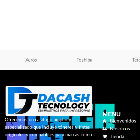
Toner Xerox 006R01704 Yellow AltaLink
Toner Xerox 006R017
C8030
C8030
Toner Xerox
,
Tóner Para Impresoras
Toner Xerox
,
Tóner P
S/
506.00
S/
506.00
AÑADIR AL CARRITO
AÑADIR AL CARRIT
Xerox
Toshiba
Ter
MENU
Ofrecemos un catálogo amplio y
Bienvenidos
especializado que incluye tóneres y tintas
Nosotros
originales y compatibles para marcas como
Tienda