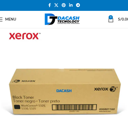
0
MENU
S/
0.0