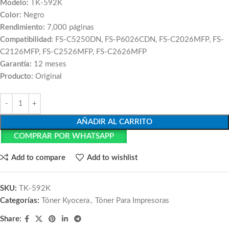
Modelo:
TK-592K
Color:
Negro
Rendimiento:
7,000 páginas
Compatibilidad:
FS-C5250DN, FS-P6026CDN, FS-C2026MFP, FS-
C2126MFP, FS-C2526MFP, FS-C2626MFP
Garantía:
12 meses
Producto:
Original
AÑADIR AL CARRITO
COMPRAR POR WHATSAPP
Add to compare
Add to wishlist
SKU:
TK-592K
Categorías:
Tóner Kyocera
,
Tóner Para Impresoras
Share: