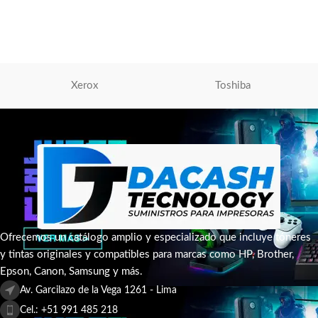
Kyocera
S/
710.00
AÑADIR AL CARRITO
Xerox
Toshiba
Ofrecemos un catálogo amplio y especializado que incluye tóneres
y tintas originales y compatibles para marcas como HP, Brother,
Epson, Canon, Samsung y más.
Av. Garcilazo de la Vega 1261 - Lima
Cel.: +51 991 485 218