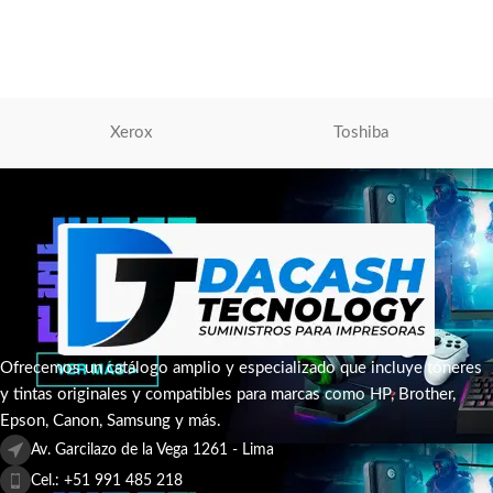
Kyocera
S/
710.00
AÑADIR AL CARRITO
Xerox
Toshiba
Ofrecemos un catálogo amplio y especializado que incluye tóneres
y tintas originales y compatibles para marcas como HP, Brother,
Epson, Canon, Samsung y más.
Av. Garcilazo de la Vega 1261 - Lima
Cel.: +51 991 485 218