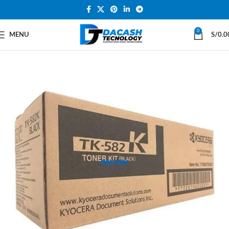
0
MENU
S/
0.0