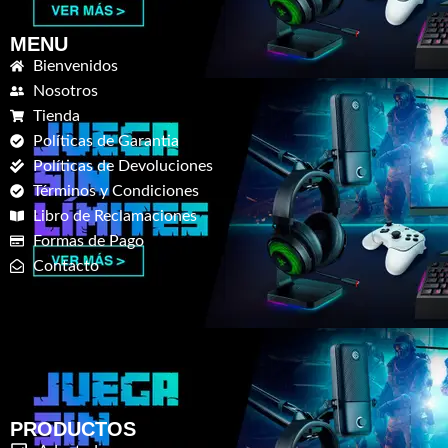
MENU
Bienvenidos
Nosotros
Tienda
Políticas de Garantia
Políticas de Devoluciones
Términos y Condiciones
Libro de Reclamaciones
Formas de Pago
Contacto
PRODUCTOS