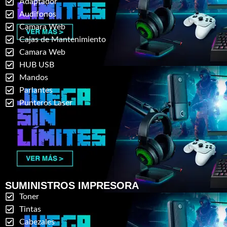
Adaptador
Audifonos
Camara Web
Cajas de Mantenimiento
Camara Web
HUB USB
Mandos
Parlantes
Punteros Laser
SUMINISTROS IMPRESORA
Toner
Tintas
Cabezales