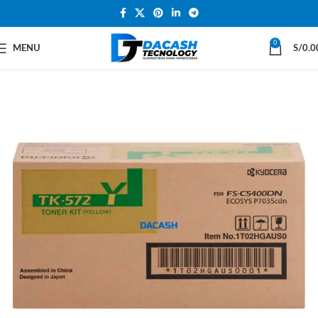
0
MENU
S/
0.0