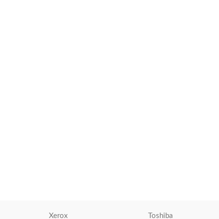
Toner Kyocera TK-1175 Negro
M2040DN, M2640IDW Original
Tóner Para Impresoras
,
Tóner
Kyocera
S/
349.00
AÑADIR AL CARRITO
Xerox
Toshiba