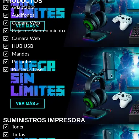
PRODUCTOS
Adaptador
Audifonos
Camara Web
Cajas de Mantenimiento
Camara Web
HUB USB
Mandos
Parlantes
Punteros Laser
SUMINISTROS IMPRESORA
Toner
Tintas