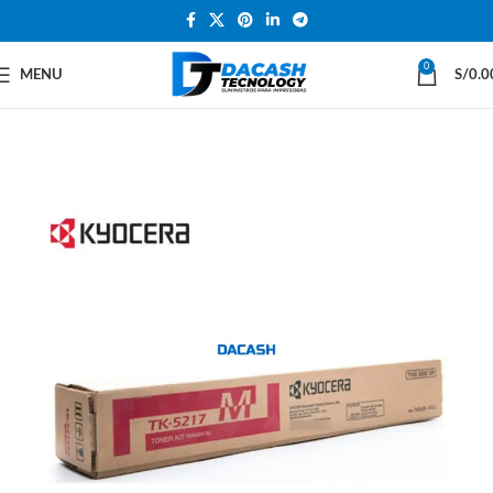
0
MENU
S/
0.0