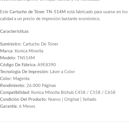
Este
Cartucho de Tóner TN-514M
está fabricado para usarse en lo
calidad a un precio de impresión bastante económico.
Características
Suministro
: Cartucho De Tóner
Marca
: Konica Minolta
Modelo
: TN514M
Código De Fábrica
: A9E8390
Tecnología De Impresión
: Láser a Color
Colo
r: Magenta
Rendimiento
: 26.000 Páginas
Compatibilidad
: Konica Minolta Bizhub C458 / C558 / C658
Condición Del Producto
: Nuevo | Original | Sellado
Garantía
: 6 Meses