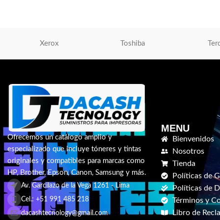
S/
400.00
AÑADIR AL CARRITO
Xerox
Toshiba
Ter
MENU
Ofrecemos un catálogo amplio y
Bienvenidos
especializado que incluye tóneres y tintas
Nosotros
originales y compatibles para marcas como
Tienda
HP, Brother, Epson, Canon, Samsung y más.
Políticas de G
Av. Garcilazo de la Vega 1261 - Lima
Políticas de 
Cel.: +51 991 485 218
Términos y C
Libro de Recl
dacashtecnology@gmail.com