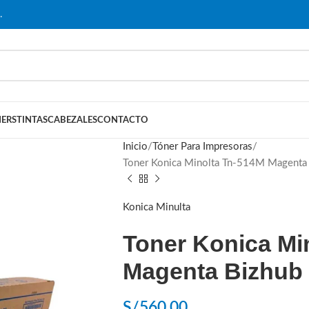
…
ERS
TINTAS
CABEZALES
CONTACTO
Inicio
Tóner Para Impresoras
Toner Konica Minolta Tn-514M Magenta
Konica Minulta
Toner Konica Mi
Magenta Bizhub 
S/
560.00