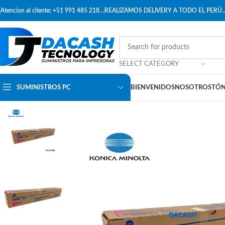
Atencion al cliente: +51 991 485 218…
REALIZAMOS DELIVERY A TODO EL PERÚ
SELECT CATEGORY
SUMINISTROS PC
BIENVENIDOS
NOSOTROS
TÓN