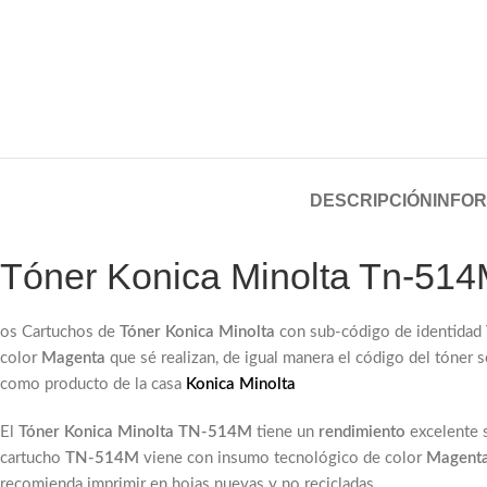
DESCRIPCIÓN
INFOR
Tóner Konica Minolta Tn-51
os Cartuchos de
Tóner Konica Minolta
con sub-código de identidad
color
Magenta
que sé realizan, de igual manera el código del tóner 
como producto de la casa
Konica Minolta
El
Tóner Konica Minolta TN-514M
tiene un
rendimiento
excelente s
cartucho
TN-514M
viene con insumo
tecnológico de color
Magent
recomienda imprimir en hojas nuevas y no recicladas.