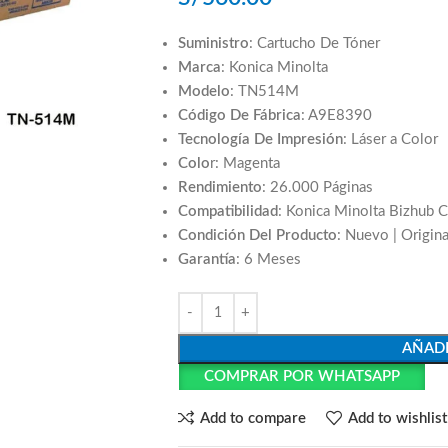
Suministro
: Cartucho De Tóner
Marca
: Konica Minolta
Modelo
: TN514M
Código De Fábrica
: A9E8390
Tecnología De Impresión
: Láser a Color
Colo
r: Magenta
Rendimiento
: 26.000 Páginas
Compatibilidad
: Konica Minolta Bizhub
Condición Del Producto
: Nuevo | Origina
Garantía
: 6 Meses
AÑADI
COMPRAR POR WHATSAPP
Add to compare
Add to wishlist