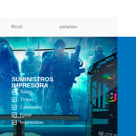
Ricoh
parlantes
Micronics
SUMINISTROS
IMPRESORA
Toner
Tintas
Cabezales
Fusor
Impresoras