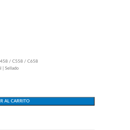
 C458 / C558 / C658
l | Sellado
R AL CARRITO