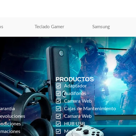
os
Teclado Gamer
Samsung
PRODUCTOS
Adaptador
Audifonos
Camara Web
arantia
Cajas de Mantenimiento
Devoluciones
Camara Web
ondiciones
HUB USB
amaciones
Mandos