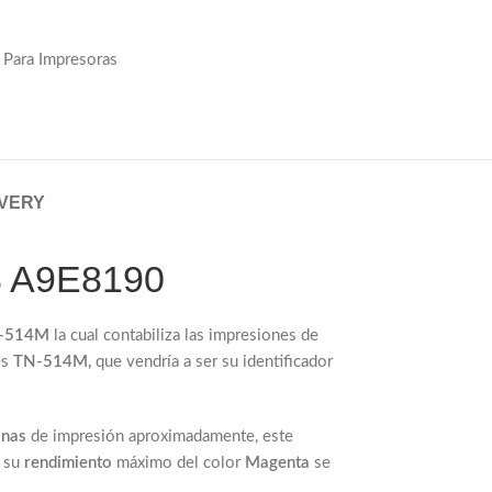
 Para Impresoras
IVERY
8 A9E8190
-514M
la cual contabiliza las impresiones de
es
TN-514M,
que vendría a ser su identificador
inas
de impresión aproximadamente, este
a su
rendimiento
máximo del color
Magenta
se