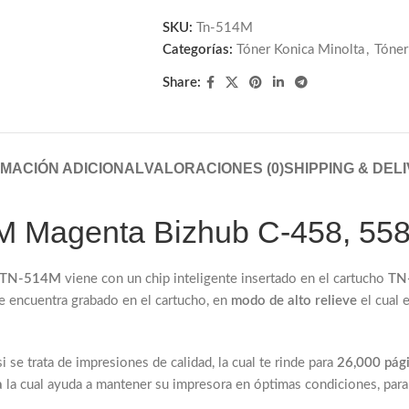
SKU:
Tn-514M
Categorías:
Tóner Konica Minolta
,
Tóner
Share:
MACIÓN ADICIONAL
VALORACIONES (0)
SHIPPING & DEL
4M Magenta Bizhub C-458, 55
TN-514M
viene con un chip inteligente insertado en el cartucho
TN
se encuentra grabado en el cartucho, en
modo de alto relieve
el cual 
i se trata de impresiones de calidad, la cual te rinde para
26,000 pág
a
la cual ayuda a mantener su impresora en óptimas condiciones, par