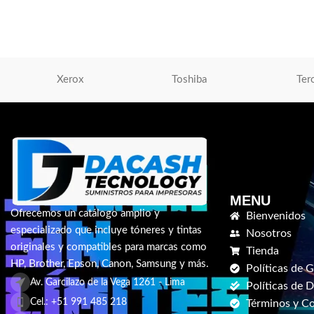
de Tinta
,
Tinta Para Impresoras
de Tinta
,
Tóner Para 
S/
930.00
S/
779.00
AÑADIR AL CARRITO
AÑADIR AL CARRIT
Xerox
Toshiba
Ter
MENU
Ofrecemos un catálogo amplio y
Bienvenidos
especializado que incluye tóneres y tintas
Nosotros
originales y compatibles para marcas como
Tienda
HP, Brother, Epson, Canon, Samsung y más.
Políticas de G
Av. Garcilazo de la Vega 1261 - Lima
Políticas de 
Cel.: +51 991 485 218
Términos y C