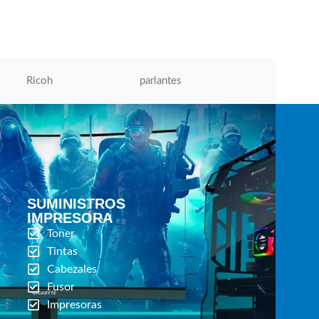
de Tinta
,
Tóner Para Impresoras
S/
372.00
AÑADIR AL CARRITO
Ricoh
parlantes
Micronics
SUMINISTROS
IMPRESORA
Toner
Tintas
Cabezales
Fusor
Impresoras