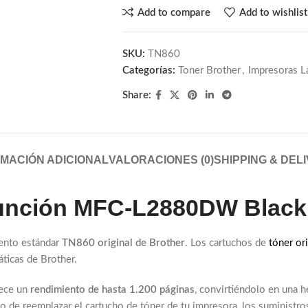
Add to compare
Add to wishlist
SKU:
TN860
Categorías:
Toner Brother
,
Impresoras La
Share:
MACIÓN ADICIONAL
VALORACIONES (0)
SHIPPING & DEL
función MFC-L2880DW Black
ento estándar
TN860 original de Brother
. Los cartuchos de
tóner ori
ticas de Brother.
rece un
rendimiento de hasta 1.200 páginas
, convirtiéndolo en una 
 de reemplazar el cartucho de tóner de tu impresora, los suministros