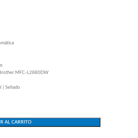
omática
as
ón Brother MFC-L2880DW
l | Sellado
R AL CARRITO