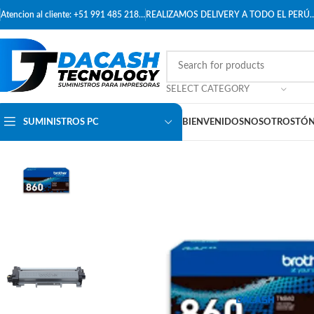
Atencion al cliente: +51 991 485 218…
REALIZAMOS DELIVERY A TODO EL PERÚ
SELECT CATEGORY
SUMINISTROS PC
BIENVENIDOS
NOSOTROS
TÓN