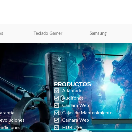
Impresoras
de Tinta
,
Tóner Para Impresoras
S/
699.00
O
AÑADIR AL CARRITO
os
Teclado Gamer
Samsung
PRODUCTOS
Adaptador
Audifonos
Camara Web
arantia
Cajas de Mantenimiento
Devoluciones
Camara Web
ondiciones
HUB USB