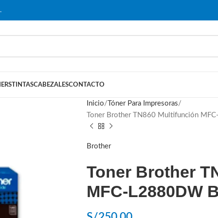
…
ERS
TINTAS
CABEZALES
CONTACTO
Inicio
Tóner Para Impresoras
Toner Brother TN860 Multifunción MFC
Brother
Toner Brother T
MFC-L2880DW Bl
S/
250.00