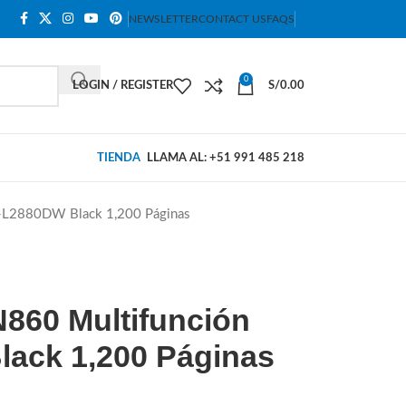
NEWSLETTER
CONTACT US
FAQS
0
LOGIN / REGISTER
S/
0.00
TIENDA
LLAMA AL: +51 991 485 218
-L2880DW Black 1,200 Páginas
N860 Multifunción
ack 1,200 Páginas