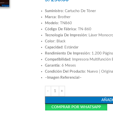
Suministro
: Cartucho De Tóner
Marca
: Brother
Modelo
: TN860
Código De Fábrica
: TN-860
Tecnología De Impresión
: Láser Monocr
Color
: Black
Capacidad
: Estándar
Rendimiento De Impresió
n: 1.200 Págin
Compatibilidad
: Impresora Multifunci
Garantía
: 6 Meses
Condición Del Producto
: Nuevo | Origina
–Imagen Referencial–
AÑADI
COMPRAR POR WHATSAPP