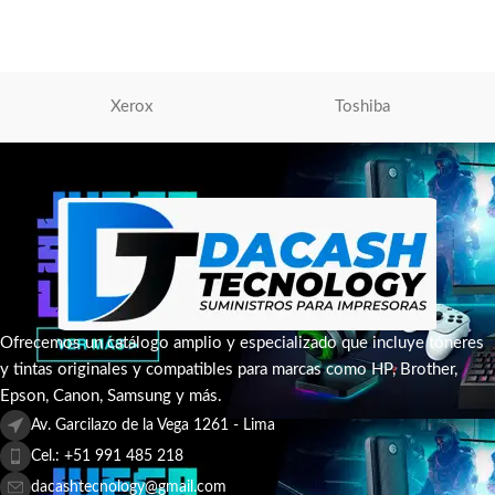
S/
410.00
AÑADIR AL CARRITO
Xerox
Toshiba
Ofrecemos un catálogo amplio y especializado que incluye tóneres
y tintas originales y compatibles para marcas como HP, Brother,
Epson, Canon, Samsung y más.
Av. Garcilazo de la Vega 1261 - Lima
Cel.: +51 991 485 218
dacashtecnology@gmail.com