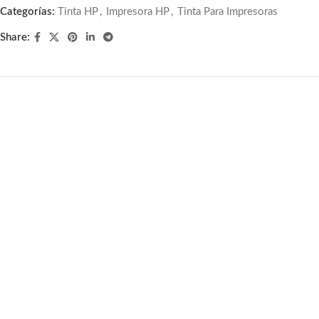
Categorías:
Tinta HP
,
Impresora HP
,
Tinta Para Impresoras
Share:
Tinta Hp P2V63A 730 Magenta
P/Designjet Ink 130ml
Tinta HP
,
Impresora HP
,
Tinta
Para Impresoras