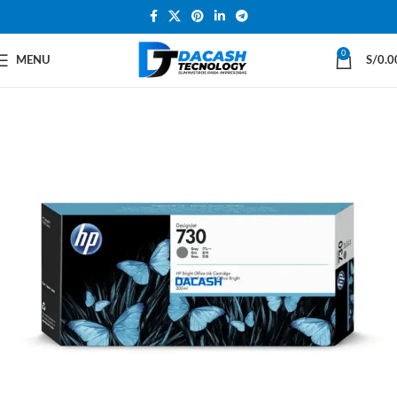
0
MENU
S/
0.0