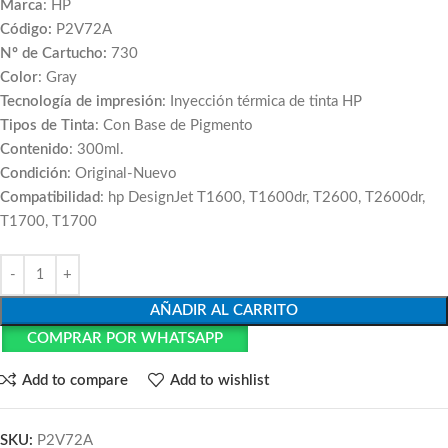
Marca
: HP
Código:
P2V72A
Nº de Cartucho:
730
Color
: Gray
Tecnología de impresión
: Inyección térmica de tinta HP
Tipos de Tinta
: Con Base de Pigmento
Contenido
: 300ml.
Condición
: Original-Nuevo
Compatibilidad
: hp DesignJet T1600, T1600dr, T2600, T2600dr,
T1700, T1700
AÑADIR AL CARRITO
COMPRAR POR WHATSAPP
Add to compare
Add to wishlist
SKU:
P2V72A