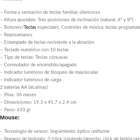
– Forma y sensación de teclas familiar, silencioso
– Altura ajustable: Tres posiciones de inclinación (natural, 4° y 8°)
– Botones/
Teclas
especiales: Controles de música, teclas programab
– Reposamanos
– Estampado de teclas resistente a la abrasión
– Teclado numérico con 10 teclas
– Tipo de teclas: Teclas cóncavas
– Conmutador de encendido/apagado
– Indicador luminoso de bloqueo de mayúsculas
– Indicador luminoso de carga
2 baterías AA (alcalinas)
– Pilas: 36 meses
– Dimensiones: 19.3 x 45.7 x 2.4 cm
– Peso: 633 gr
Mouse:
– Tecnología de sensor: Seguimiento óptico uniforme
– Número de botones: 3 (click izquierdo/derecho, click de botón cen