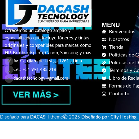
MENU
Ofrecemos un catálogo amplio y
Bienvenidos
especializado que incluye tóneres y tintas
Nosotros
originales y compatibles para marcas como
Tienda
HP, Brother, Epson, Canon, Samsung y más.
Políticas de G
Av. Garcilazo de la Vega 1261 - Lima
Políticas de 
Cel.: +51 991 485 218
Términos y C
Libro de Recl
dacashtecnology@gmail.com
Formas de Pa
Contacto
Diseñado para
DACASH
theme
2025
Diseñado por City Hosting
.