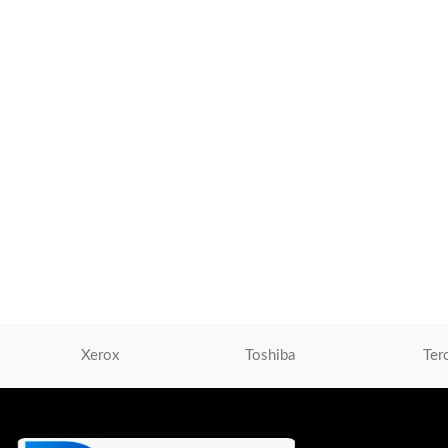
Teclado Logitech K270 Wireless Unifying
Teclado Logitech + 
Usb Sp Black (920- 004426)
Usb Black (920-0097
Teclados
,
Teclados Logitech
Teclados
,
Teclados L
S/
75.00
S/
130.00
AÑADIR AL CARRITO
AÑADIR AL CARRIT
Xerox
Toshiba
Ter