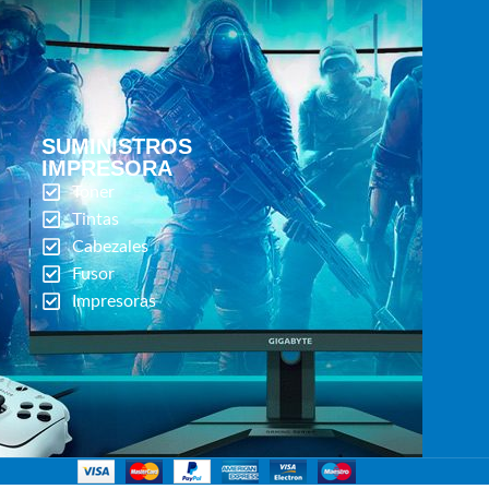
SUMINISTROS
IMPRESORA
Toner
Tintas
Cabezales
Fusor
Impresoras