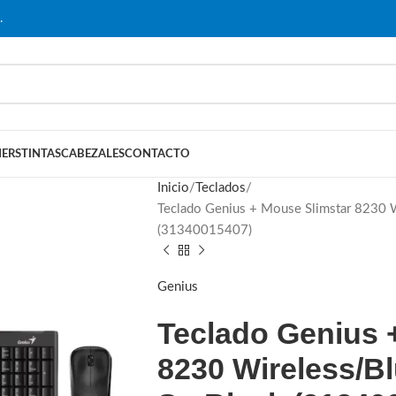
…
ERS
TINTAS
CABEZALES
CONTACTO
Inicio
Teclados
Teclado Genius + Mouse Slimstar 8230 
(31340015407)
Genius
Teclado Genius 
8230 Wireless/B