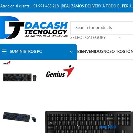
Atencion al cliente: +51 991 485 218…
REALIZAMOS DELIVERY A TODO EL PERÚ
SELECT CATEGORY
SUMINISTROS PC
BIENVENIDOS
NOSOTROS
TÓN