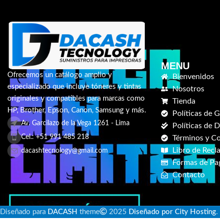
MENU
Ofrecemos un catálogo amplio y
Bienvenidos
especializado que incluye tóneres y tintas
Nosotros
originales y compatibles para marcas como
Tienda
HP, Brother, Epson, Canon, Samsung y más.
Políticas de G
Av. Garcilazo de la Vega 1261 - Lima
Políticas de 
Cel.: +51 991 485 218
Términos y C
Libro de Recl
dacashtecnology@gmail.com
Formas de Pa
Contacto
Diseñado para
DACASH
theme
2025
Diseñado por City Hosting
.