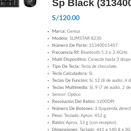
Sp Black (31340
S/
120.00
Marca:
Genius
Modelo:
SLIMSTAR 8230
Número De Parte:
31340015407
Frecuencia Rf:
Bluetooth 5.3 o 2.4GHz.
Multi Dispositivo:
Conecte hasta 3 dispo
Tipo De Tecla:
Tecla de chocolate.
Tecla Calculadora:
Si.
Teclas De Función:
Sí, 12 (8 de audio, 4 d
Teclas Multimedia:
Sí, 9 (7 de audio, 2 de
Sensor: Optico
Resolución Del Ratón:
1200DPI
Número De Botones:
3 (Izquierda, derec
Peso:
Teclado: Aprox. 452 g.
Ratón:
Aprox. 53 g (con receptor).
Dimensiones:
Teclado: 441 x 140.8 x 30