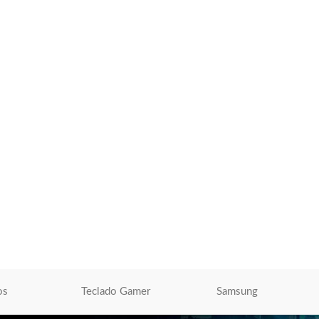
Mouse Logitech G903 Hero Ligthspeed
Wireless Rgb Black (910- 005670)
Mouse Logitech
S/
440.00
AÑADIR AL CARRITO
Mouse Mk220 Wireless
0- 004430
ogitech
O
os
Teclado Gamer
Samsung