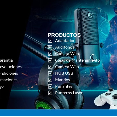
PRODUCTOS
Adaptador
Audifonos
Camara Web
arantia
Cajas de Mantenimiento
Devoluciones
Camara Web
ondiciones
HUB USB
amaciones
Mandos
go
Parlantes
Punteros Laser