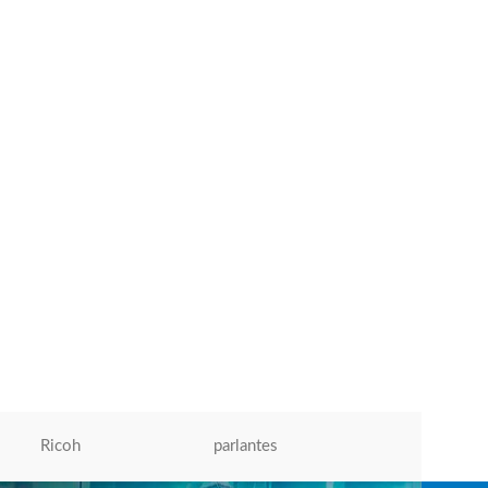
Kit Teclado y Mouse Logitech MK120, USB,
black
Teclados
S/
55.00
S/
60.00
AÑADIR AL CARRITO
Ricoh
parlantes
Micronics