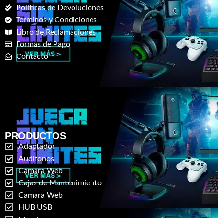
Políticas de Devoluciones
Términos y Condiciones
Libro de Reclamaciones
Formas de Pago
Contacto
PRODUCTOS
Adaptador
Audifonos
Camara Web
Cajas de Mantenimiento
Camara Web
HUB USB