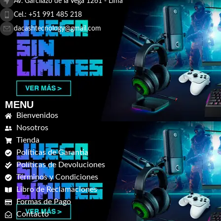
Av. Garcilazo de la Vega 1261 - Lima
Cel.: +51 991 485 218
dacashtecnology@gmail.com
MENU
Bienvenidos
Nosotros
Tienda
Políticas de Garantia
Políticas de Devoluciones
Términos y Condiciones
Libro de Reclamaciones
Formas de Pago
Contacto