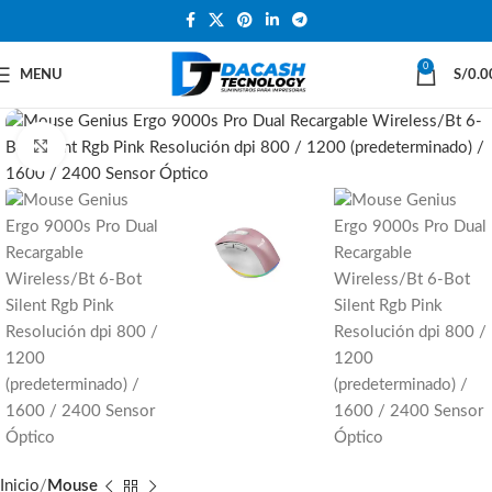
0
MENU
S/
0.0
Click to enlarge
Inicio
Mouse