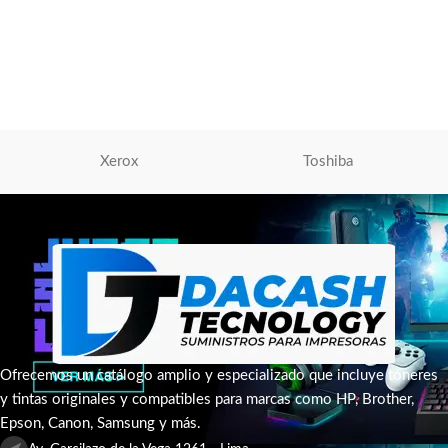
Chocolate (31030011414)
Mouse
,
Mouse Genius
S/
65.00
AÑADIR AL CARRITO
Xerox
Toshiba
Ofrecemos un catálogo amplio y especializado que incluye tóneres
y tintas originales y compatibles para marcas como HP, Brother,
Epson, Canon, Samsung y más.