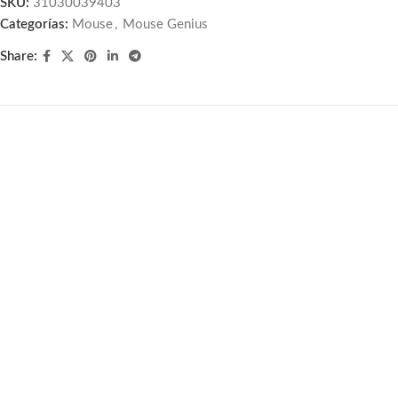
SKU:
31030039403
Categorías:
Mouse
,
Mouse Genius
Share:
Mouse Genius Eco-8015
Wireless Blueeye Recargable