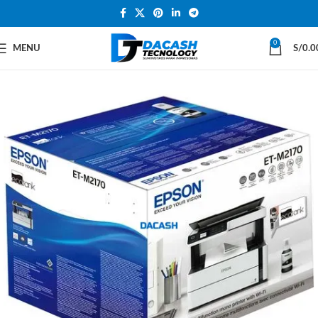
0
MENU
S/
0.0