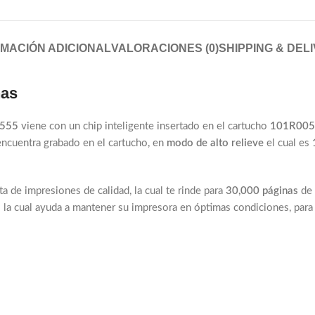
MACIÓN ADICIONAL
VALORACIONES (0)
SHIPPING & DEL
nas
0555
viene con un chip inteligente insertado en el cartucho
101R00
 encuentra grabado en el cartucho, en
modo de alto relieve
el cual es
ata de impresiones de calidad, la cual te rinde para
30,000 páginas
de 
o
la cual ayuda a mantener su impresora en óptimas condiciones, para