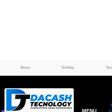
Toner Xerox 006R01
Tóner Xerox 006R01518 Yellow Original
para wc 7500/7525/7530
Toner Xerox
,
Tóner P
S/
1,078.00
Toner Xerox
,
Tóner Para Impresoras
AÑADIR AL CARRIT
S/
473.00
AÑADIR AL CARRITO
Xerox
Toshiba
Ter
MENU