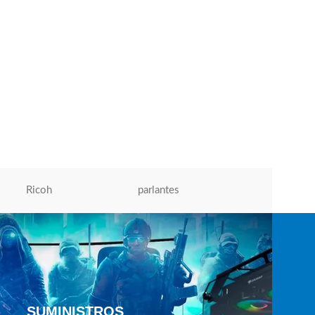
Drum Imaging Hp CE314A (126A) L.J.
CP1025
Drum Hp
,
Drum Para Impresora
,
Impresoras
e
Laser | Inyección de Tinta
S/
492.00
AÑADIR AL CARRITO
Ricoh
parlantes
Micronics
SUMINISTROS