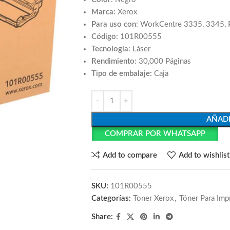
Marca:
Xerox
Para uso con
: WorkCentre 3335, 3345, 
Código
: 101R00555
Tecnología
: Láser
Rendimiento
: 30,000 Páginas
Tipo de embalaje:
Caja
AÑADI
COMPRAR POR WHATSAPP
Add to compare
Add to wishlist
SKU:
101R00555
Categorías:
Toner Xerox
,
Tóner Para Imp
Share: