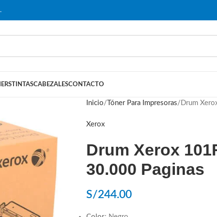
…
ERS
TINTAS
CABEZALES
CONTACTO
Inicio
Tóner Para Impresoras
Drum Xero
Xerox
Drum Xerox 101
30.000 Paginas
S/
244.00
Color
: Negro