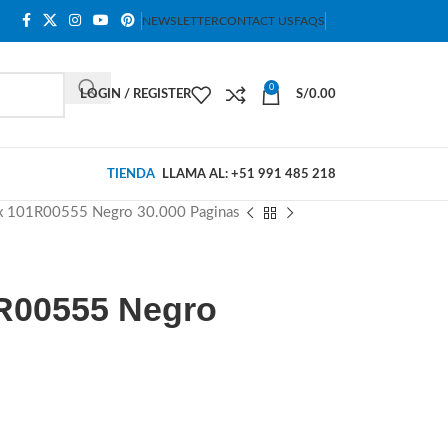
NEWSLETTER
CONTACT US
FAQS
0
LOGIN / REGISTER
S/
0.00
TIENDA
LLAMA AL: +51 991 485 218
x 101R00555 Negro 30.000 Paginas
R00555 Negro