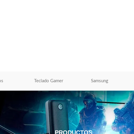
510 Yellow 26K
Toner Xerox 006R01464 Cyan Workcentr
7120, 7125, 7220, 7225
ara Impresoras
Toner Xerox
,
Tóner Para Impresoras
O
S/
884.00
AÑADIR AL CARRITO
os
Teclado Gamer
Samsung
PRODUCTOS