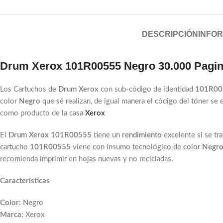
DESCRIPCIÓN
INFOR
Drum Xerox 101R00555 Negro 30.000 Pagi
Los Cartuchos de
Drum Xerox
con sub-código de identidad
101R0
color
Negro
que sé realizan, de igual manera el código del tóner se
como producto de la casa
Xerox
El
Drum Xerox 101R00555
tiene un
rendimiento
excelente si se tr
cartucho
101R00555
viene con insumo
tecnológico de color
Negr
recomienda imprimir en hojas nuevas y no recicladas.
Características
Color
: Negro
Marca:
Xerox