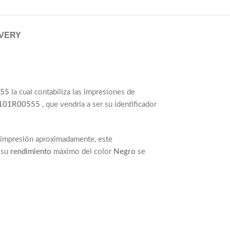
IVERY
555
la cual contabiliza las impresiones de
101R00555 ,
que vendría a ser su identificador
impresión aproximadamente, este
 su
rendimiento
máximo del color
Negro
se