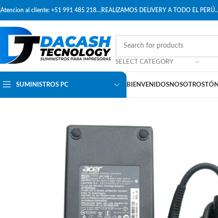
Atencion al cliente: +51 991 485 218…
REALIZAMOS DELIVERY A TODO EL PERÚ
SELECT CATEGORY
SUMINISTROS PC
BIENVENIDOS
NOSOTROS
TÓN