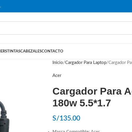
…
ERS
TINTAS
CABEZALES
CONTACTO
Inicio
Cargador Para Laptop
Cargador Pa
Acer
Cargador Para A
180w 5.5*1.7
S/
135.00
Marca Compatible
: Acer