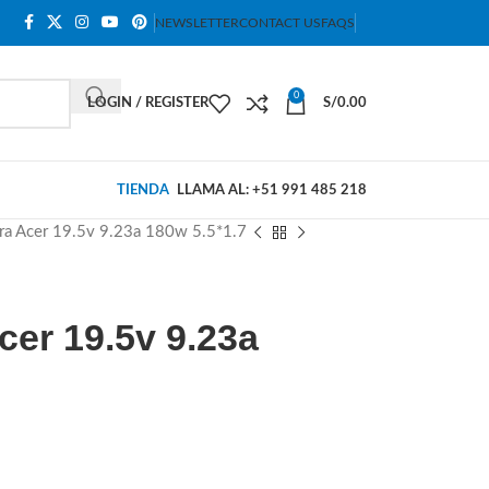
NEWSLETTER
CONTACT US
FAQS
0
LOGIN / REGISTER
S/
0.00
TIENDA
LLAMA AL: +51 991 485 218
ra Acer 19.5v 9.23a 180w 5.5*1.7
cer 19.5v 9.23a