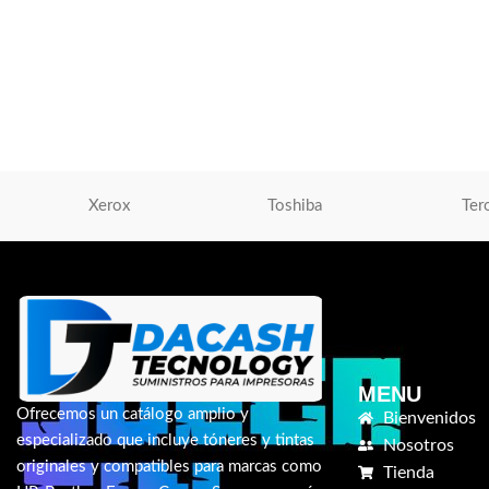
Cargador Para HP 18
Cargador Para Lenovo Tipo USB – 20V
Punta Aguja
2.25A Amarillo 45W
Cargador Para Lapto
Cargador Para Laptop
,
Cargdor
S/
40.00
S/
45.00
AÑADIR AL CARRIT
AÑADIR AL CARRITO
Xerox
Toshiba
Ter
MENU
Ofrecemos un catálogo amplio y
Bienvenidos
especializado que incluye tóneres y tintas
Nosotros
originales y compatibles para marcas como
Tienda