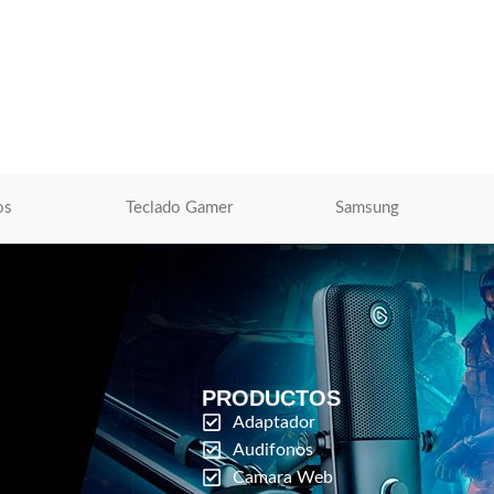
.5V 3.5A 65W 7.4*5.0
Cargador Laptop HP Punta Azul 19.5v –
2.31A – 45W
p
,
Cargdor
Cargador Para Laptop
,
Cargdor
S/
40.00
O
AÑADIR AL CARRITO
os
Teclado Gamer
Samsung
PRODUCTOS
Adaptador
Audifonos
Camara Web