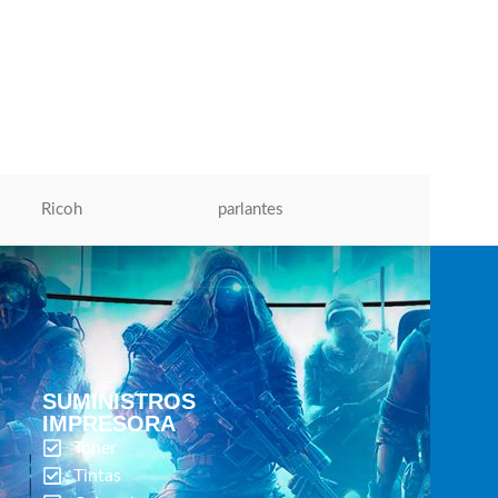
Cargador Asus 19V 3-42A 4-0 X1-35MM
65W
Cargador Para Laptop
,
Cargdor
S/
45.00
AÑADIR AL CARRITO
Ricoh
parlantes
Micronics
SUMINISTROS
IMPRESORA
Toner
Tintas