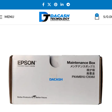
0
MENU
S/
0.0