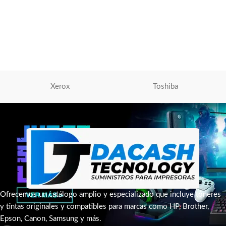
MC-10 ipf650, ipf750, ipf765
Caja De Mantenimiento
,
Impresora Canon
S/
490.00
AÑADIR AL CARRITO
Xerox
Toshiba
Ofrecemos un catálogo amplio y especializado que incluye tóneres
y tintas originales y compatibles para marcas como HP, Brother,
Epson, Canon, Samsung y más.