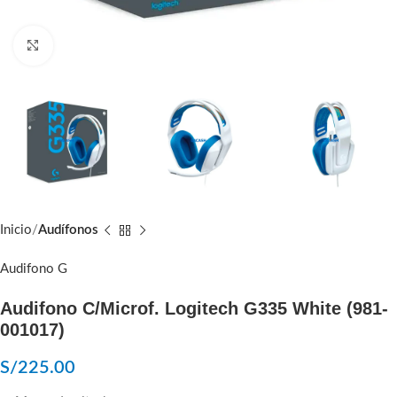
Click to enlarge
Inicio
Audífonos
Audifono G
Audifono C/Microf. Logitech G335 White (981-
001017)
S/
225.00