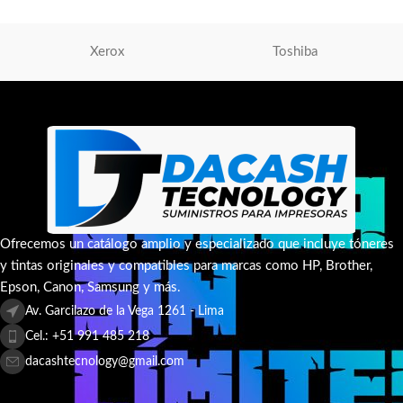
AÑADIR AL CARRITO
Xerox
Toshiba
Ofrecemos un catálogo amplio y especializado que incluye tóneres
y tintas originales y compatibles para marcas como HP, Brother,
Epson, Canon, Samsung y más.
Av. Garcilazo de la Vega 1261 - Lima
Cel.: +51 991 485 218
dacashtecnology@gmail.com