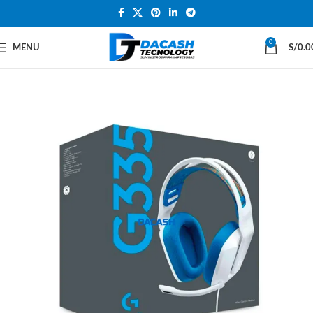
0
MENU
S/
0.0